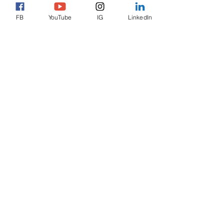
FB
YouTube
IG
LinkedIn
CWEM040118-P11W
Cheese頭、四角華司、米一
字槽、狗尾
HGWKM060160-M11N