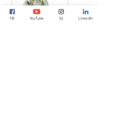
FB
YouTube
IG
LinkedIn
CWEM040118-P11W
チーズ頭、ターミナル用コネ
クトワッシャ、ポジドライ
ブ・すりわり、ドッグポイン
ト
HGWKM060160-M11N