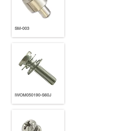
SM-003
IWOM050190-S60J