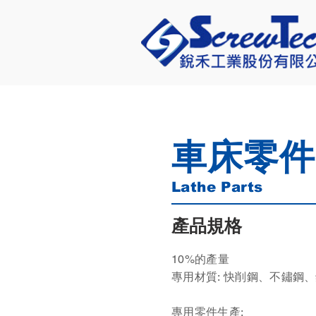
車床零件
Lathe Parts
產品規格
10%的產量
專用材質:​ 快削鋼、不鏽鋼
專用零件生產: